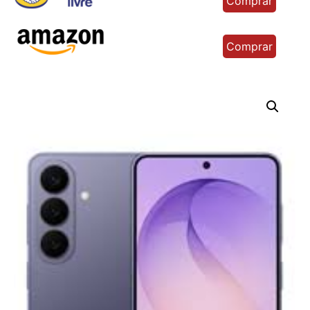
Comprar
Comprar