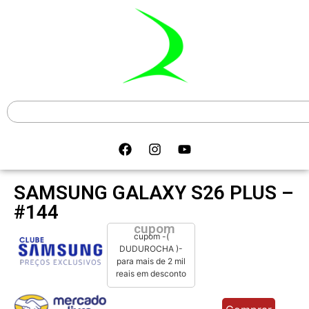
SAMSUNG GALAXY S26 PLUS –
#144
cupom
cupom -(
DUDUROCHA )-
para mais de 2 mil
reais em desconto